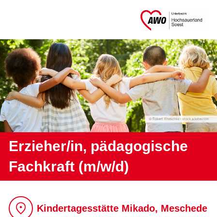
Erzieher/in, pädagogische
Fachkraft (m/w/d)
Kindertagesstätte Mikado, Meschede