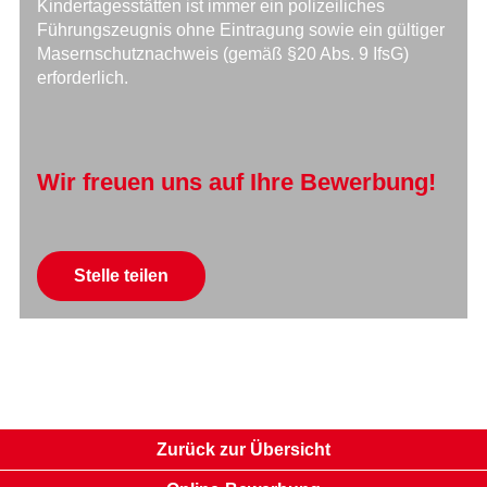
Kindertagesstätten ist immer ein polizeiliches
Führungszeugnis ohne Eintragung sowie ein gültiger
Masernschutznachweis (gemäß §20 Abs. 9 IfsG)
erforderlich.
Wir freuen uns auf Ihre Bewerbung!
Mail
Stelle teilen
Facebook
Xing
LinkedIn
WhatsApp
Zurück zur Übersicht
Instagram